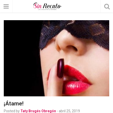
¡Átame!
Posted by
Taty Brugés Obregón
-
abril 25, 2019