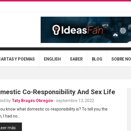
CARTAS Y POEMAS
ENGLISH
SABER
BLOG
SOBRE N
mestic Co-Responsibility And Sex Life
ted by
Taty Brugés Obregón
-
septiembre 13, 2022
ou know what domestic co-responsibility is? To tell you the
h, I had no…
Leer más