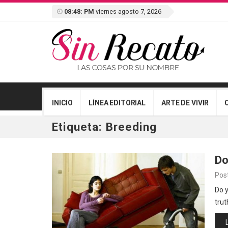
08:48: PM
viernes agosto 7, 2026
INICIO
LÍNEA EDITORIAL
ARTE DE VIVIR
Etiqueta:
Breeding
Do
Pos
Do y
trut