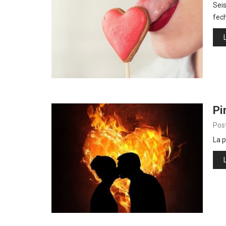
Seis
fec
Pi
Pos
La p