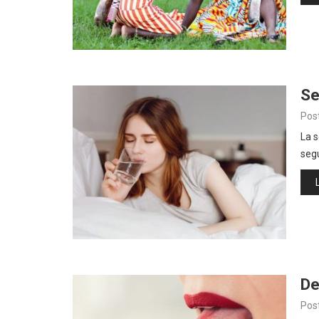
Se
Pos
La 
segu
De
Pos