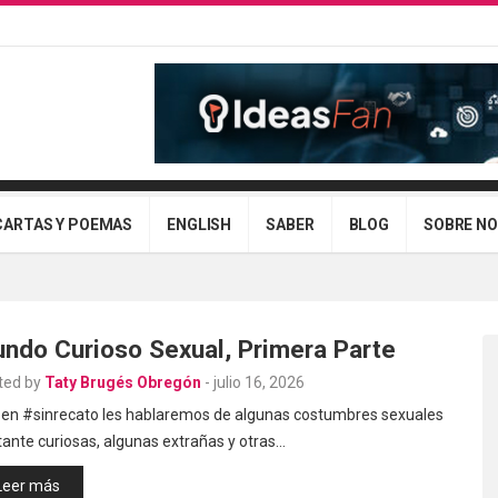
CARTAS Y POEMAS
ENGLISH
SABER
BLOG
SOBRE N
ndo Curioso Sexual, Primera Parte
ted by
Taty Brugés Obregón
-
julio 16, 2026
 en #sinrecato les hablaremos de algunas costumbres sexuales
ante curiosas, algunas extrañas y otras…
Leer más