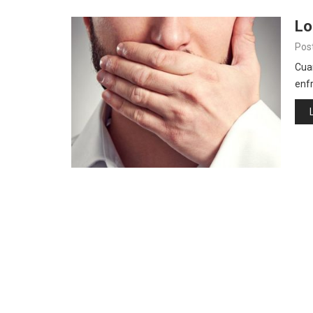
Lo
Pos
Cuan
enf