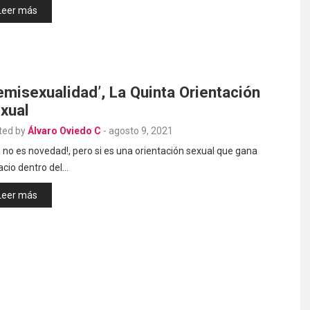
Leer más
emisexualidad’, La Quinta Orientación
xual
ted by
Álvaro Oviedo C
-
agosto 9, 2021
, no es novedad!, pero si es una orientación sexual que gana
acio dentro del…
Leer más