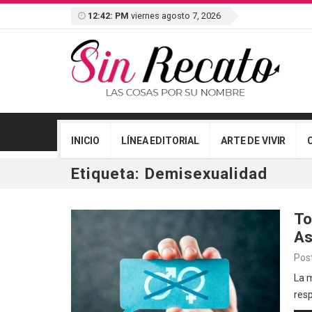
12:42: PM
viernes agosto 7, 2026
INICIO
LÍNEA EDITORIAL
ARTE DE VIVIR
Etiqueta:
Demisexualidad
To
As
Pos
La 
res