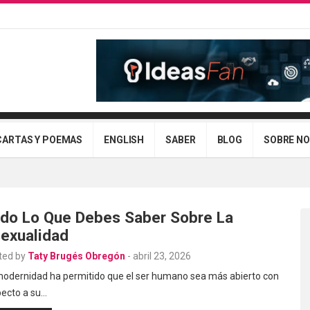
CARTAS Y POEMAS
ENGLISH
SABER
BLOG
SOBRE N
do Lo Que Debes Saber Sobre La
exualidad
ted by
Taty Brugés Obregón
-
abril 23, 2026
modernidad ha permitido que el ser humano sea más abierto con
pecto a su…