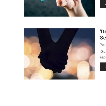
‘D
Se
Pos
¡Ojo
esp