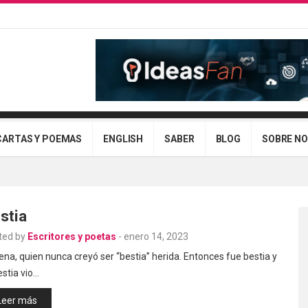
CARTAS Y POEMAS
ENGLISH
SABER
BLOG
SOBRE N
stia
ted by
Escritores y poetas
-
enero 14, 2023
ena, quien nunca creyó ser “bestia” herida. Entonces fue bestia y
estia vio…
Leer más