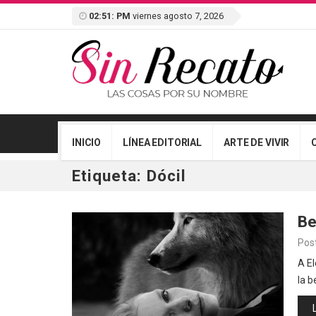
02:51: PM
viernes agosto 7, 2026
INICIO
LÍNEA EDITORIAL
ARTE DE VIVIR
Etiqueta:
Dócil
Be
Pos
A El
la b