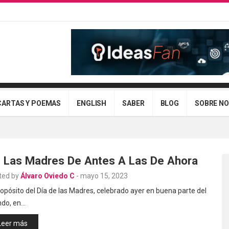
CARTAS Y POEMAS
ENGLISH
SABER
BLOG
SOBRE N
 Las Madres De Antes A Las De Ahora
ted by
Álvaro Oviedo C
-
mayo 15, 2023
opósito del Día de las Madres, celebrado ayer en buena parte del
do, en…
Leer más