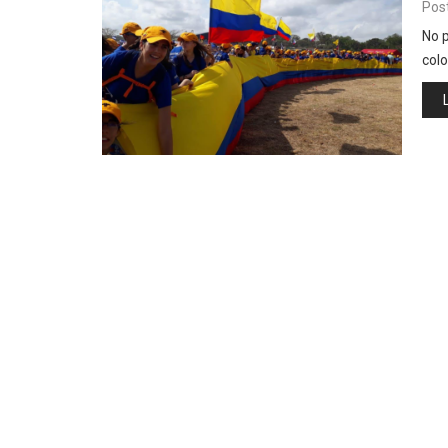
Pos
No p
col