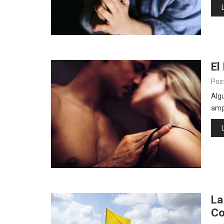
El
Pos
Algu
amp
La
Co