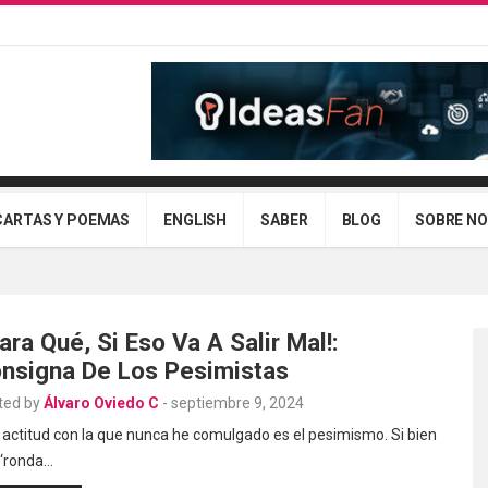
CARTAS Y POEMAS
ENGLISH
SABER
BLOG
SOBRE N
Para Qué, Si Eso Va A Salir Mal!:
nsigna De Los Pesimistas
ted by
Álvaro Oviedo C
-
septiembre 9, 2024
actitud con la que nunca he comulgado es el pesimismo. Si bien
 ‘ronda…