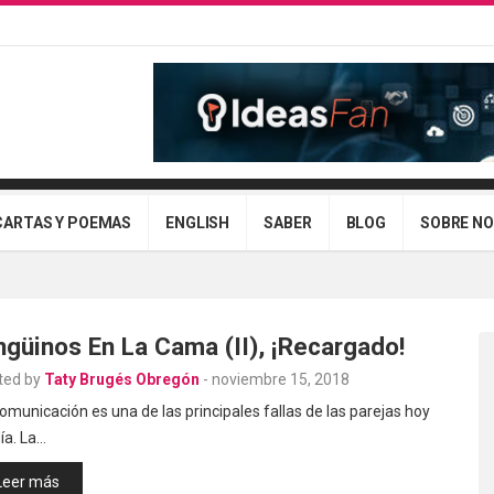
CARTAS Y POEMAS
ENGLISH
SABER
BLOG
SOBRE N
ngüinos En La Cama (II), ¡Recargado!
ted by
Taty Brugés Obregón
-
noviembre 15, 2018
omunicación es una de las principales fallas de las parejas hoy
ía. La…
Leer más