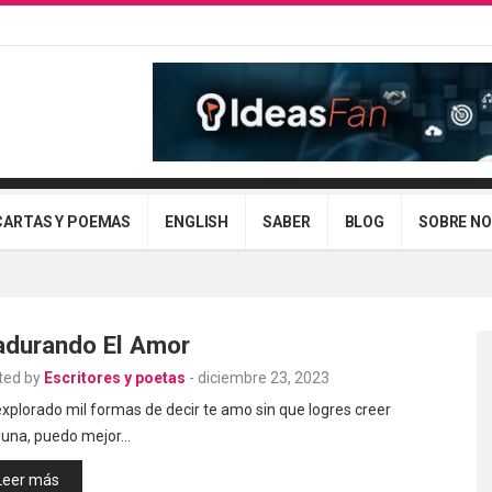
CARTAS Y POEMAS
ENGLISH
SABER
BLOG
SOBRE N
durando El Amor
ted by
Escritores y poetas
-
diciembre 23, 2023
xplorado mil formas de decir te amo sin que logres creer
guna, puedo mejor…
Leer más