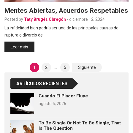
Mentes Abiertas, Acuerdos Respetables
Posted by
Taty Brugés Obregón
-
diciembre 12, 2024
La infidelidad bien podría ser una de las principales causas de
ruptura o divorcio de…
Leer más
Paginación
1
2
…
5
Siguiente
De
Entradas
ARTÍCULOS RECIENTES
Cuando El Placer Fluye
agosto 6, 2026
To Be Single Or Not To Be Single, That
Is The Question