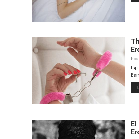
Th
Er
Pos
I s
Bar
El
Er