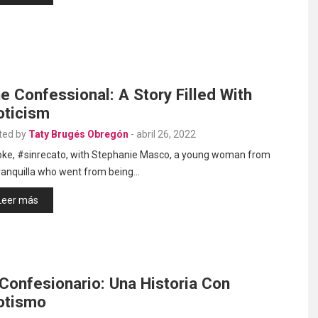
e Confessional: A Story Filled With
oticism
ted by
Taty Brugés Obregón
-
abril 26, 2022
poke, #sinrecato, with Stephanie Masco, a young woman from
ranquilla who went from being…
Leer más
 Confesionario: Una Historia Con
otismo