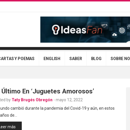
CARTAS Y POEMAS
ENGLISH
SABER
BLOG
SOBRE N
 Último En ‘juguetes Amorosos’
ted by
Taty Brugés Obregón
-
mayo 12, 2022
mundo cambió durante la pandemia del Covid-19 y aún, en estos
 años de…
Leer más