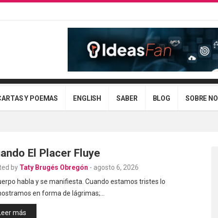
CARTAS Y POEMAS
ENGLISH
SABER
BLOG
SOBRE N
ando El Placer Fluye
ted by
Taty Brugés Obregón
-
agosto 6, 2026
uerpo habla y se manifiesta. Cuando estamos tristes lo
ostramos en forma de lágrimas;…
Leer más