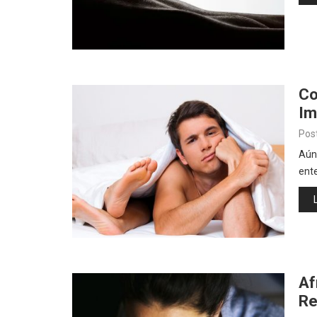
Co
Im
Pos
Aún
ent
Af
Re