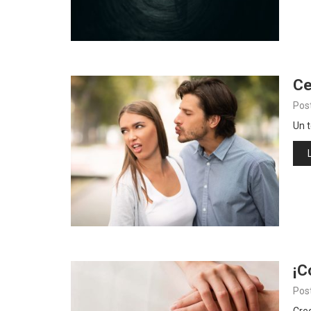
Ce
Pos
Un t
¡C
Pos
Creo