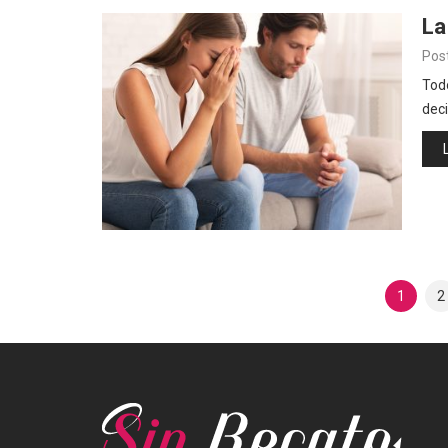
La
Pos
Tod
deci
Paginación
1
2
De
Entradas