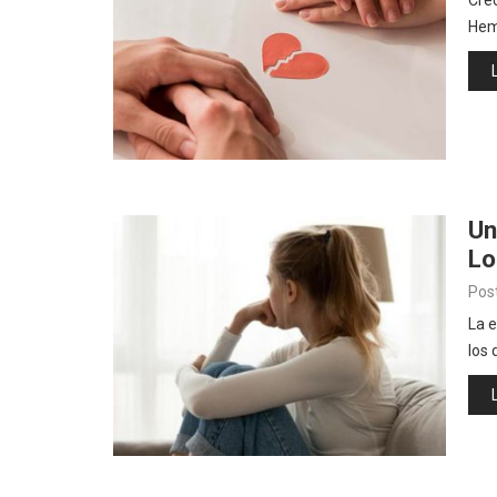
Hem
Un
Lo
Pos
La e
los 