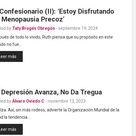
 Confesionario (II): ‘Estoy Disfrutando
 Menopausia Precoz’
ted by
Taty Brugés Obregón
-
septiembre 19, 2024
ués de todo lo vivido, Ruth piensa que su propósito en este
do no fue…
Leer más
 Depresión Avanza, No Da Tregua
ted by
Álvaro Oviedo C
-
noviembre 13, 2023
lza. Así, sin más rodeos, advierte la Organización Mundial de la
ud la tendencia…
Leer más