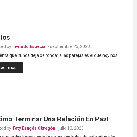
los
ted by
Invitado Especial
-
septiembre 25, 2023
ema que nunca deja de rondar a las parejas es el que hoy nos…
Leer más
ómo Terminar Una Relación En Paz!
ted by
Taty Brugés Obregón
-
julio 13, 2023
 que todos hemos estado en los dos lados de esta situación: