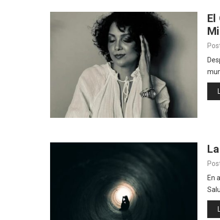
El
Mi
Pos
Desp
mun
La
Pos
En a
Sal