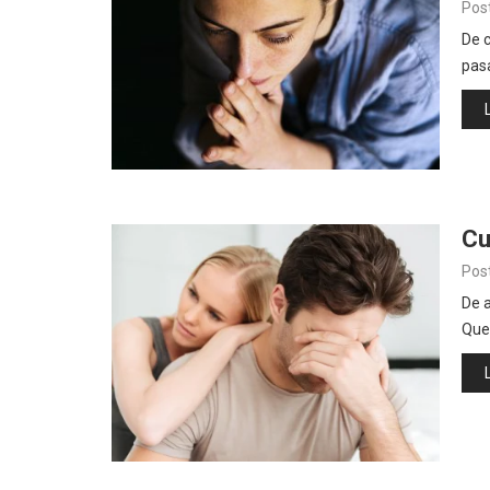
Pos
De c
pas
Cu
Pos
De a
Quee