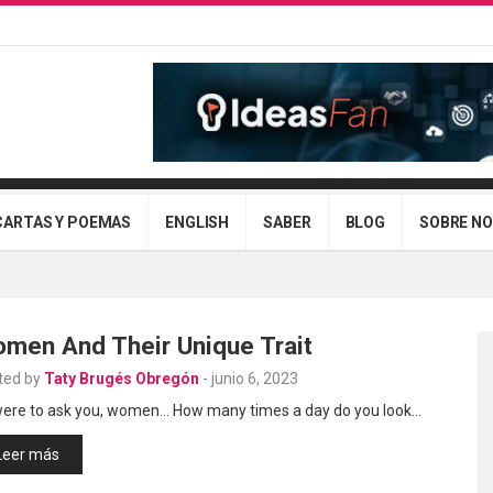
CARTAS Y POEMAS
ENGLISH
SABER
BLOG
SOBRE N
men And Their Unique Trait
ted by
Taty Brugés Obregón
-
junio 6, 2023
I were to ask you, women… How many times a day do you look…
Leer más