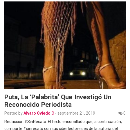
Puta, La ‘palabrita’ Que Investigó Un
Reconocido Periodista
Posted by
Álvaro Oviedo C
-
septiembre 21, 2019
0
Redacción #SinRecato. El texto encomillado que, a continuación,
comparte #sinrecato con sus ciberlectores es de la autoría del