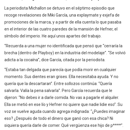
La periodista Michallon se detuvo en el séptimo episodio que
recoge revelaciones de Miki García, una explaymate y exjefa de
promociones de la marca, y a partir de ella cuenta lo que pasaba
en el interior de las cuatro paredes de la mansión de Hefner, el
símbolo del imperio. He aquí unos apartes del trabajo.
“Recuerda a una mujer no identificada que pensó que “cerraría la
brecha (dentro de Playboy) en la industria del modelaje”. “Se volvió
adicta a la cocaína”, dice García, citada por la periodista.
“Estaba tan delgada que parecía que podía morir en cualquier
momento. Sus dientes eran grises. Ella necesitaba ayuda. Y no
quería que la descartaran”. Entre sollozos continúa: “Quería
salvarla. Valía la pena salvarla”. Pero García recuerda que le
dijeron: “No debes ir a darle comida. No vas a pagarle el alquiler.
Ella se metió en ese lío y Hefner no quiere que nadie lidie eso”. Su
voz se vuelve aguda cuando agrega indignada: “¿Puedes imaginar
eso? ¿Después de todo el dinero que ganó con esa chica? Ni
siquiera quería darle de comer. Qué vergüenza ese hijo de p****”.