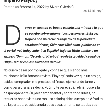
Imperio Playboy
Posted on
febrero 14, 2022
by
Álvaro Oviedo C
1410
0
D
e vez en cuando es bueno echarle una mirada a lo que
se escribe sobre enigmáticos personajes. Esta vez
tropecé con un reciente registro de la periodista
estadounidense
,
Clémence Michallon, publicado en
el portal web Independent en Español, bajo un título similar a un
anzuelo ‘Opinión: ‘Secrets of Playboy’ revela la crueldad casual de
Hugh Hefner con espeluznante detalle’.
No quiero pasar por mojigato y confieso que siendo más
muchacho leí la famosa revista ‘Playboy’ cada vez que un amigo,
asiduo comprador, me prestaba el fresco ejemplar de turno y
como para ufanarse decía: ¿Cómo te parece…?, refiriéndose a la
despampanante (sí, ¡despampanante! y sobre todo rubias, no
recuerdo haber visto una maluca colada) chica cuerpo de Afrodita
de la portada, cuasidesnuda pues escasamente se tapaba sus