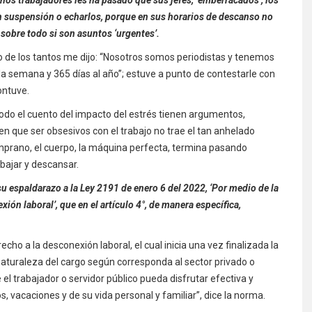
n suspensión o echarlos, porque en sus horarios de descanso no
sobre todo si son asuntos ‘urgentes’.
o de los tantos me dijo: “Nosotros somos periodistas y tenemos
e la semana y 365 días al año”; estuve a punto de contestarle con
ontuve.
todo el cuento del impacto del estrés tienen argumentos,
n que ser obsesivos con el trabajo no trae el tan anhelado
mprano, el cuerpo, la máquina perfecta, termina pasando
rabajar y descansar.
u espaldarazo a la Ley 2191 de enero 6 del 2022, ‘Por medio de la
ión laboral’, que en el artículo 4°, de manera específica,
cho a la desconexión laboral, el cual inicia una vez finalizada la
 naturaleza del cargo según corresponda al sector privado o
l trabajador o servidor público pueda disfrutar efectiva y
 vacaciones y de su vida personal y familiar”, dice la norma.