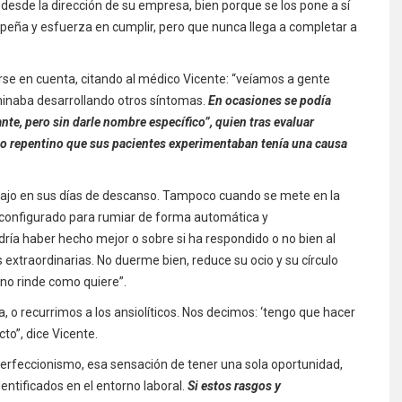
desde la dirección de su empresa, bien porque se los pone a sí
eña y esfuerza en cumplir, pero que nunca llega a completar a
erse en cuenta, citando al médico Vicente: “veíamos a gente
inaba desarrollando otros síntomas.
En ocasiones se podía
te, pero sin darle nombre específico”, quien tras evaluar
cio repentino que sus pacientes experimentaban tenía una causa
abajo en sus días de descanso. Tampoco cuando se mete en la
a configurado para rumiar de forma automática y
dría haber hecho mejor o sobre si ha respondido o no bien al
s extraordinarias. No duerme bien, reduce su ocio y su círculo
 no rinde como quiere”.
o recurrimos a los ansiolíticos. Nos decimos: ‘tengo que hacer
to”, dice Vicente.
 perfeccionismo, esa sensación de tener una sola oportunidad,
dentificados en el entorno laboral.
Si estos rasgos y