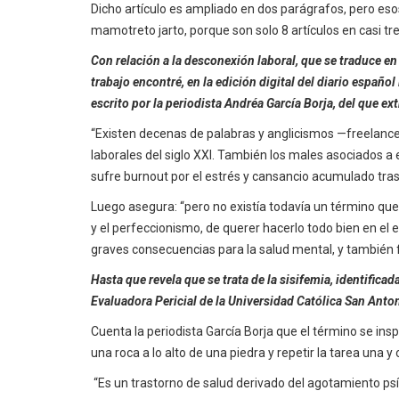
Dicho artículo es ampliado en dos parágrafos, pero esos l
mamotreto jarto, porque son solo 8 artículos en casi t
Con relación a la desconexión laboral, que se traduce en
trabajo encontré, en la edición digital del diario español
escrito por la periodista Andréa García Borja, del que ex
“Existen decenas de palabras y anglicismos —freelanc
laborales del siglo XXI. También los males asociados a 
sufre burnout por el estrés y cansancio acumulado tras 
Luego asegura: “pero no existía todavía un término que 
y el perfeccionismo, de querer hacerlo todo bien en el
graves consecuencias para la salud mental, y también f
Hasta que revela que se trata de la sisifemia, identifica
Evaluadora Pericial de la Universidad Católica San Ant
Cuenta la periodista García Borja que el término se insp
una roca a lo alto de una piedra y repetir la tarea una y
“Es un trastorno de salud derivado del agotamiento psí