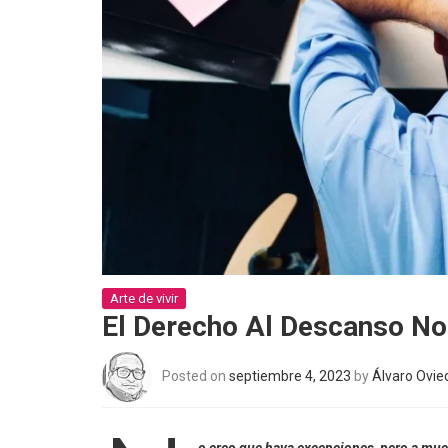
Arte de vivir
El Derecho Al Descanso No 
Posted on
septiembre 4, 2023
by
Álvaro Ovie
o creo que haya excepciones, pero a much