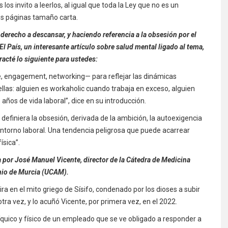
os invito a leerlos, al igual que toda la Ley que no es un
res páginas tamaño carta.
 derecho a descansar, y haciendo referencia a la obsesión por el
 El País, un interesante artículo sobre salud mental ligado al tema,
tracté lo siguiente para ustedes:
e, engagement, networking— para reflejar las dinámicas
ellas: alguien es workaholic cuando trabaja en exceso, alguien
años de vida laboral”, dice en su introducción.
definiera la obsesión, derivada de la ambición, la autoexigencia
 entorno laboral. Una tendencia peligrosa que puede acarrear
ísica”.
da por José Manuel Vicente, director de la Cátedra de Medicina
onio de Murcia (UCAM).
ira en el mito griego de Sísifo, condenado por los dioses a subir
 otra vez, y lo acuñó Vicente, por primera vez, en el 2022.
quico y físico de un empleado que se ve obligado a responder a