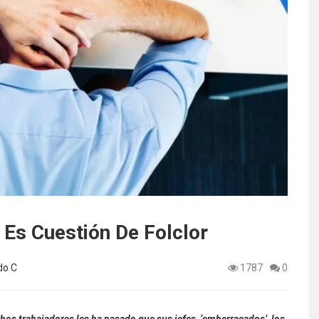
Es Cuestión De Folclor
do C
1787
0
os trabajadores les ha pasado que sus jefes, ‘emberracados’, los