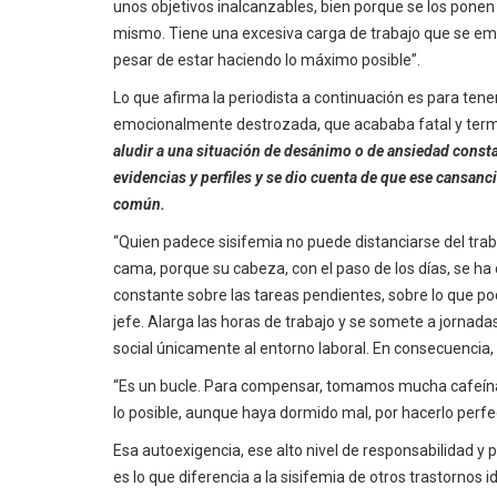
unos objetivos inalcanzables, bien porque se los ponen 
mismo. Tiene una excesiva carga de trabajo que se emp
pesar de estar haciendo lo máximo posible”.
Lo que afirma la periodista a continuación es para ten
emocionalmente destrozada, que acababa fatal y term
aludir a una situación de desánimo o de ansiedad constan
evidencias y perfiles y se dio cuenta de que ese cansan
común.
“Quien padece sisifemia no puede distanciarse del tr
cama, porque su cabeza, con el paso de los días, se h
constante sobre las tareas pendientes, sobre lo que po
jefe. Alarga las horas de trabajo y se somete a jornada
social únicamente al entorno laboral. En consecuencia,
“Es un bucle. Para compensar, tomamos mucha cafeína, 
lo posible, aunque haya dormido mal, por hacerlo perfec
Esa autoexigencia, ese alto nivel de responsabilidad y
es lo que diferencia a la sisifemia de otros trastornos i