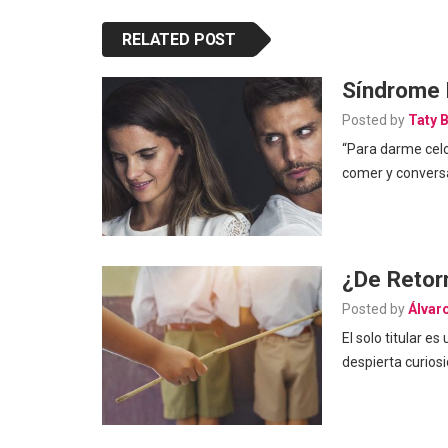
RELATED POST
Síndrome 
Posted by
Taty 
“Para darme celo
comer y conversa
¿De Retor
Posted by
Álvar
El solo titular 
despierta curios