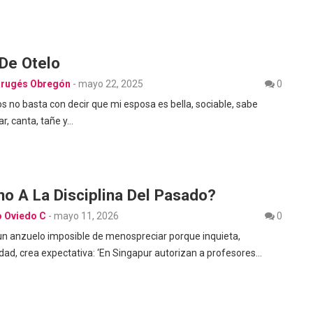
De Otelo
Brugés Obregón
-
mayo 22, 2025
0
s no basta con decir que mi esposa es bella, sociable, sabe
r, canta, tañe y…
no A La Disciplina Del Pasado?
o Oviedo C
-
mayo 11, 2026
0
es un anzuelo imposible de menospreciar porque inquieta,
idad, crea expectativa: ‘En Singapur autorizan a profesores…