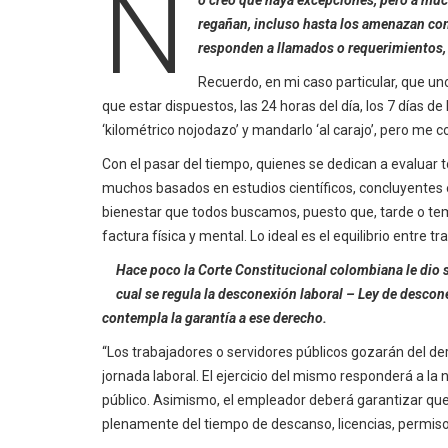
N
regañan, incluso hasta los amenazan co
responden a llamados o requerimientos, 
Recuerdo, en mi caso particular, que un
que estar dispuestos, las 24 horas del día, los 7 días d
‘kilométrico nojodazo’ y mandarlo ‘al carajo’, pero me c
Con el pasar del tiempo, quienes se dedican a evaluar 
muchos basados en estudios científicos, concluyentes e
bienestar que todos buscamos, puesto que, tarde o te
factura física y mental. Lo ideal es el equilibrio entre t
Hace poco la Corte Constitucional colombiana le dio s
cual se regula la desconexión laboral – Ley de desconex
contempla la garantía a ese derecho.
“Los trabajadores o servidores públicos gozarán del dere
jornada laboral. El ejercicio del mismo responderá a la
público. Asimismo, el empleador deberá garantizar que e
plenamente del tiempo de descanso, licencias, permisos,