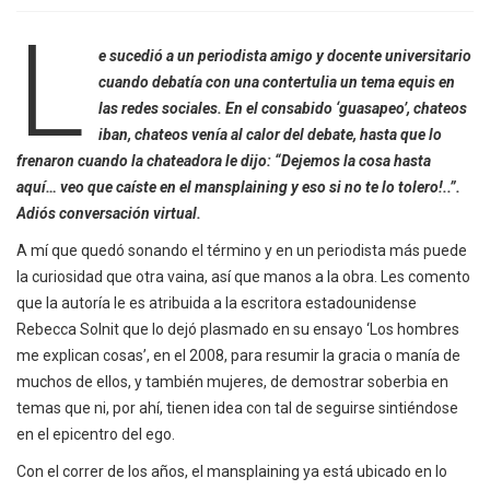
L
e sucedió a un periodista amigo y docente universitario
cuando debatía con una contertulia un tema equis en
las redes sociales. En el consabido ‘guasapeo’, chateos
iban, chateos venía al calor del debate, hasta que lo
frenaron cuando la chateadora le dijo: “Dejemos la cosa hasta
aquí… veo que caíste en el mansplaining y eso si no te lo tolero!..”.
Adiós conversación virtual.
A mí que quedó sonando el término y en un periodista más puede
la curiosidad que otra vaina, así que manos a la obra. Les comento
que la autoría le es atribuida a la escritora estadounidense
Rebecca Solnit que lo dejó plasmado en su ensayo ‘Los hombres
me explican cosas’, en el 2008, para resumir la gracia o manía de
muchos de ellos, y también mujeres, de demostrar soberbia en
temas que ni, por ahí, tienen idea con tal de seguirse sintiéndose
en el epicentro del ego.
Con el correr de los años, el mansplaining ya está ubicado en lo