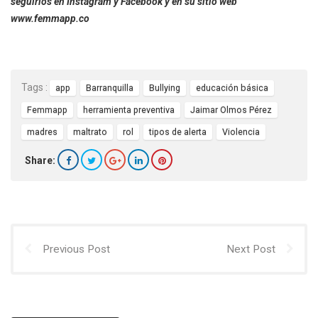
seguirlos en Instagram y Facebook y en su sitio web
www.femmapp.co
Tags :
app
Barranquilla
Bullying
educación básica
Femmapp
herramienta preventiva
Jaimar Olmos Pérez
madres
maltrato
rol
tipos de alerta
Violencia
Share:
Previous Post
Next Post