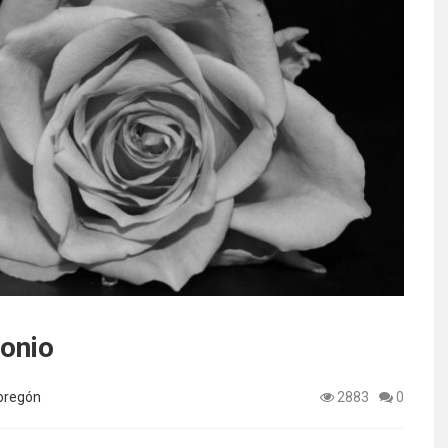
monio
bregón
2883
0