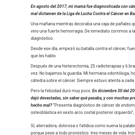
En agosto del 2017, mi mamá fue diagnosticada con cánce
mal dictamen de la Liga de Lucha Contra el Cáncer en Bar
Una mañana mientras decoraba una caja de pañales que 
vino una fuerte hemorragia. De inmediato corrimos a la
diagnóstico.
Desde ese día, empezó su batalla contra el cáncer, fuer
que les hablo.
Después de una histerectomía, 25 radioterapias y 6 b
vez. No bajamos la guardia. Mi hermana odontóloga, hoy
cátedra sobre el cáncer. Siempre estuvo atenta a cada
Pero la felicidad duró muy poco.
En diciembre 30 del 20
dejó devastadas, sin saber qué pasaba, y con muchas p
hecho mal?
“Presenta diagnóstico de cáncer de endome
osteoblástica en sexto arco costal posterior izquierdo”, 
Sí, aterradora, dolorosa o fatídica como suena la palab
porque pese a todo pronóstico: tres meses de vida. Inc