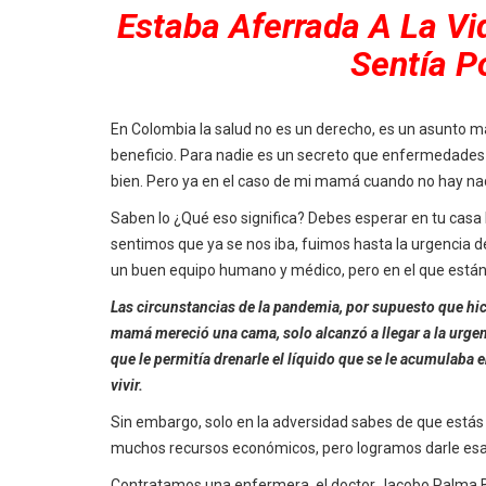
Estaba Aferrada A La Vi
Sentía P
En Colombia la salud no es un derecho, es un asunto m
beneficio. Para nadie es un secreto que enfermedades 
bien. Pero ya en el caso de mi mamá cuando no hay nad
Saben lo ¿Qué eso significa? Debes esperar en tu cas
sentimos que ya se nos iba, fuimos hasta la urgencia de
un buen equipo humano y médico, pero en el que están
Las circunstancias de la pandemia, por supuesto que hic
mamá mereció una cama, solo alcanzó a llegar a la urgenc
que le permitía drenarle el líquido que se le acumulaba e
vivir.
Sin embargo, solo en la adversidad sabes de que estás
muchos recursos económicos, pero logramos darle es
Contratamos una enfermera, el doctor Jacobo Palma Br