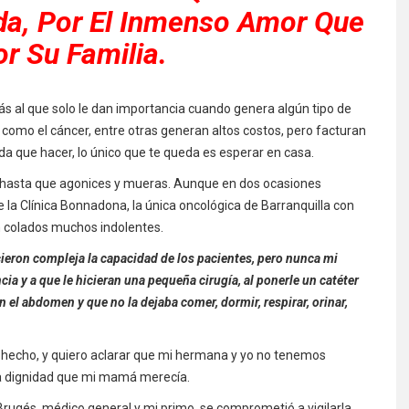
da, Por El Inmenso Amor Que
or Su Familia.
ás al que solo le dan importancia cuando genera algún tipo de
como el cáncer, entre otras generan altos costos, pero facturan
a que hacer, lo único que te queda es esperar en casa.
a hasta que agonices y mueras. Aunque en dos ocasiones
 la Clínica Bonnadona, la única oncológica de Barranquilla con
 colados muchos indolentes.
ieron compleja la capacidad de los pacientes, pero nunca mi
ia y a que le hicieran una pequeña cirugía, al ponerle un catéter
n el abdomen y que no la dejaba comer, dormir, respirar, orinar,
 hecho, y quiero aclarar que mi hermana y yo no tenemos
a dignidad que mi mamá merecía.
ugés, médico general y mi primo, se comprometió a vigilarla