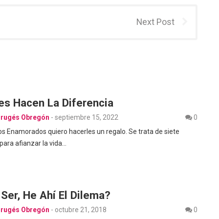
Next Post
es Hacen La Diferencia
Brugés Obregón
-
septiembre 15, 2022
0
os Enamorados quiero hacerles un regalo. Se trata de siete
 para afianzar la vida…
Ser, He Ahí El Dilema?
Brugés Obregón
-
octubre 21, 2018
0