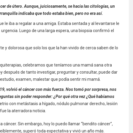
r de útero. Aunque, juiciosamente, se hacia las citologías, un
ranquilla indicaba que todo estaba bien, pero no era así.
le iba a regalar a una amiga. Estaba sentada y al levantarse le
 urgencia. Luego de una larga espera, una biopsia confirmó el
te y dolorosa que solo los que la han vivido de cerca saben de lo
raquiterapias, celebramos que teníamos una mamá sana otra
 después de tanto investigar, preguntar y consultar, puede dar
 estudio, examen, malestar que podía sentir mi mamá.
19, volvió el cáncer con más fuerza. Nos tomó por sorpresa, nos
reguntas sin poder responder: ¿Por qué otra vez ¿Qué habíamos
trio con metástasis a hígado, nódulo pulmonar derecho, lesión
fue la aterradora noticia.
ra cáncer. Sin embargo, hoy lo puedo llamar “bendito cáncer”,
reíblemente, superó toda expectativa y vivió un año más.