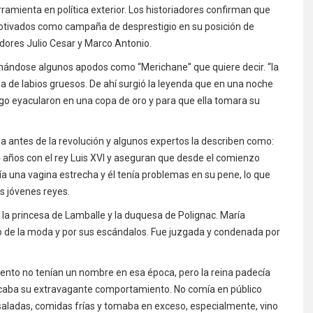
ramienta en política exterior. Los historiadores confirman que
tivados como campaña de desprestigio en su posición de
res Julio Cesar y Marco Antonio.
anándose algunos apodos como “Merichane” que quiere decir. “la
la de labios gruesos. De ahí surgió la leyenda que en una noche
uego eyacularon en una copa de oro y para que ella tomara su
ia antes de la revolución y algunos expertos la describen como:
 14 años con el rey Luis XVI y aseguran que desde el comienzo
nía una vagina estrecha y él tenía problemas en su pene, lo que
s jóvenes reyes.
 la princesa de Lamballe y la duquesa de Polignac. María
o de la moda y por sus escándalos. Fue juzgada y condenada por
to no tenían un nombre en esa época, pero la reina padecía
licaba su extravagante comportamiento. No comía en público
ladas, comidas frías y tomaba en exceso, especialmente, vino