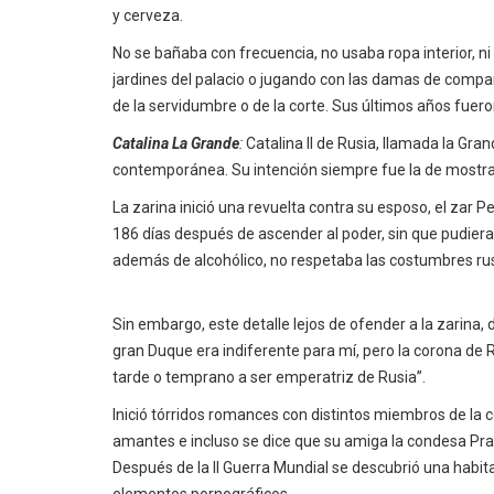
y cerveza.
No se bañaba con frecuencia, no usaba ropa interior, 
jardines del palacio o jugando con las damas de compa
de la servidumbre o de la corte. Sus últimos años fuer
Catalina La Grande
:
Catalina II de Rusia, llamada la Gran
contemporánea. Su intención siempre fue la de mostra
La zarina inició una revuelta contra su esposo, el zar P
186 días después de ascender al poder, sin que pudiera
además de alcohólico, no respetaba las costumbres r
Sin embargo, este detalle lejos de ofender a la zarina, 
gran Duque era indiferente para mí, pero la corona de R
tarde o temprano a ser emperatriz de Rusia”.
Inició tórridos romances con distintos miembros de la c
amantes e incluso se dice que su amiga la condesa Pra
Después de la II Guerra Mundial se descubrió una habit