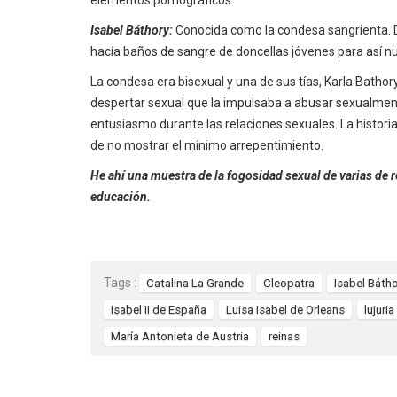
elementos pornográficos.
Isabel Báthory:
Conocida como la condesa sangrienta. Di
hacía baños de sangre de doncellas jóvenes para así n
La condesa era bisexual y una de sus tías, Karla Bathory
despertar sexual que la impulsaba a abusar sexualment
entusiasmo durante las relaciones sexuales. La histori
de no mostrar el mínimo arrepentimiento.
He ahí una muestra de la fogosidad sexual de varias de r
educación.
Tags :
Catalina La Grande
Cleopatra
Isabel Báth
Isabel II de España
Luisa Isabel de Orleans
lujuria
María Antonieta de Austria
reinas