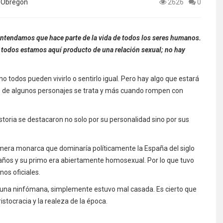
 Obregón
2626
0
entendamos que hace parte de la vida de todos los seres humanos.
, todos estamos aquí producto de una relación sexual; no hay
no todos pueden vivirlo o sentirlo igual. Pero hay algo que estará
ndo de algunos personajes se trata y más cuando rompen con
istoria se destacaron no solo por su personalidad sino por sus
imera monarca que dominaría políticamente la España del siglo
 años y su primo era abiertamente homosexual. Por lo que tuvo
os oficiales.
fue una ninfómana, simplemente estuvo mal casada. Es cierto que
stocracia y la realeza de la época.