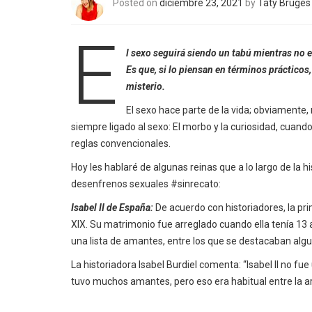
Posted on
diciembre 23, 2021
by
Taty Brugés
E
l sexo seguirá siendo un tabú mientras no 
Es que, si lo piensan en términos prácticos
misterio.
El sexo hace parte de la vida; obviamente, 
siempre ligado al sexo: El morbo y la curiosidad, cua
reglas convencionales.
Hoy les hablaré de algunas reinas que a lo largo de la h
desenfrenos sexuales #sinrecato:
Isabel II de España:
De acuerdo con historiadores, la pr
XIX. Su matrimonio fue arreglado cuando ella tenía 13
una lista de amantes, entre los que se destacaban algun
La historiadora Isabel Burdiel comenta: “Isabel II no 
tuvo muchos amantes, pero eso era habitual entre la ari