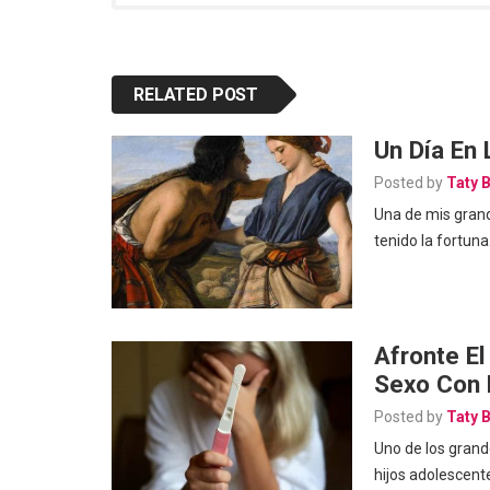
RELATED POST
Un Día En 
Posted by
Taty 
Una de mis grand
tenido la fortun
Afronte E
Sexo Con 
Posted by
Taty 
Uno de los grand
hijos adolescente