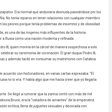
ni zapatos. Era normal que anduviera desnuda paseándose por los
ñía. No tenía reparos en tener relaciones con cualquier miembro
on los peores porque tenía problemas de insomnio y de obesidad.
de, es una de las mujeres más influyentes de la historia
r a Rusia como una nación moderna y refinada.
edro III, quien moriría en la cárcel de manera sospechosa a solo
 celebrar su ceremonia de coronación. El gran duque Pedro III,
usas y además tardó en consumar su matrimonio con Catalina.
de acuerdo con historiadores, en varias cartas expresaba: “El
usia no lo era. Y había algo que me hacía creer que yo llegaría
orte. Se llegó a rumorar que la zarina contó con más de mil
skovia Bruce, era la “catadora de amantes” de la emperatriz.
ación erótica, llena de juguetes sexuales y decorada con