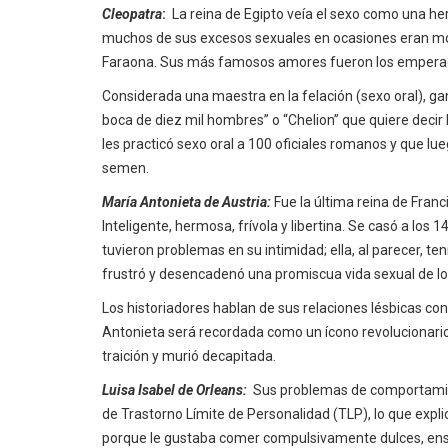
Cleopatra
:
La reina de Egipto veía el sexo como una her
muchos de sus excesos sexuales en ocasiones eran mo
Faraona. Sus más famosos amores fueron los emperado
Considerada una maestra en la felación (sexo oral), g
boca de diez mil hombres” o “Chelion” que quiere decir 
les practicó sexo oral a 100 oficiales romanos y que l
semen.
María Antonieta de Austria:
Fue la última reina de Franc
Inteligente, hermosa, frívola y libertina. Se casó a los
tuvieron problemas en su intimidad; ella, al parecer, te
frustró y desencadenó una promiscua vida sexual de lo
Los historiadores hablan de sus relaciones lésbicas con
Antonieta será recordada como un ícono revolucionari
traición y murió decapitada.
Luisa Isabel de Orleans:
Sus problemas de comportamien
de Trastorno Límite de Personalidad (TLP), lo que exp
porque le gustaba comer compulsivamente dulces, ensa