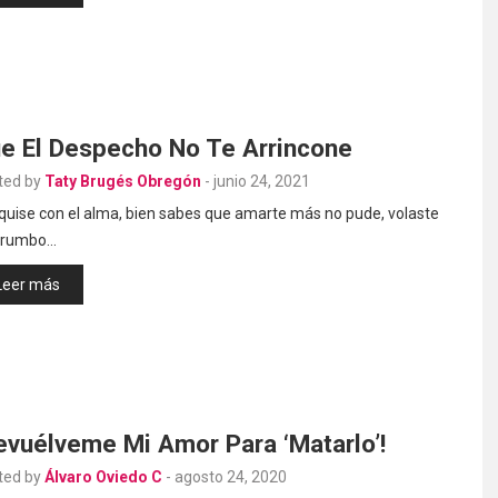
e El Despecho No Te Arrincone
ted by
Taty Brugés Obregón
-
junio 24, 2021
quise con el alma, bien sabes que amarte más no pude, volaste
 rumbo…
Leer más
evuélveme Mi Amor Para ‘matarlo’!
ted by
Álvaro Oviedo C
-
agosto 24, 2020