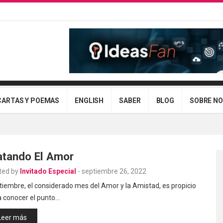
CARTAS Y POEMAS
ENGLISH
SABER
BLOG
SOBRE N
tando El Amor
ted by
Invitado Especial
-
septiembre 26, 2022
iembre, el considerado mes del Amor y la Amistad, es propicio
a conocer el punto…
Leer más