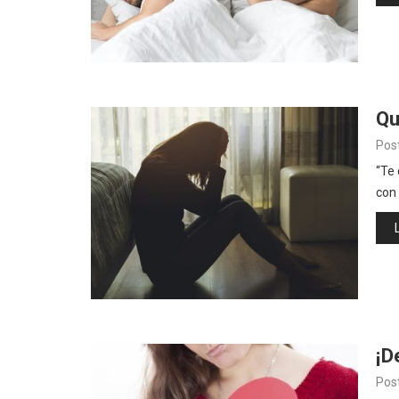
Qu
Pos
“Te 
con
¡D
Pos