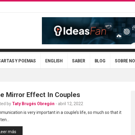
CARTAS Y POEMAS
ENGLISH
SABER
BLOG
SOBRE N
e Mirror Effect In Couples
ted by
Taty Brugés Obregón
-
abril 12, 2022
unication is very important in a couple’s life, so much so that it
ften…
Leer más