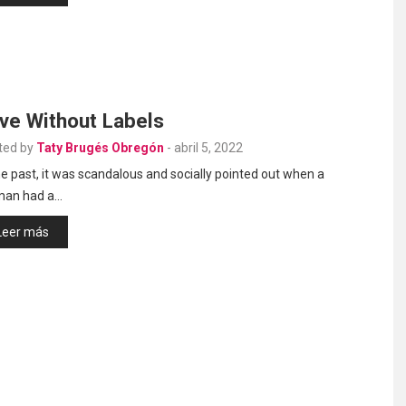
ve Without Labels
ted by
Taty Brugés Obregón
-
abril 5, 2022
he past, it was scandalous and socially pointed out when a
an had a…
Leer más