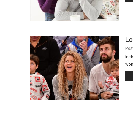
Lo
Pos
In t
wom