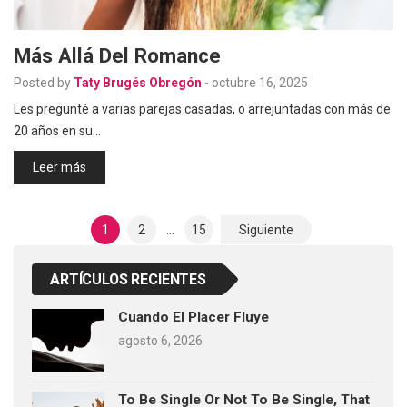
Más Allá Del Romance
Posted by
Taty Brugés Obregón
-
octubre 16, 2025
Les pregunté a varias parejas casadas, o arrejuntadas con más de
20 años en su…
Leer más
Paginación
1
2
…
15
Siguiente
De
Entradas
ARTÍCULOS RECIENTES
Cuando El Placer Fluye
agosto 6, 2026
To Be Single Or Not To Be Single, That