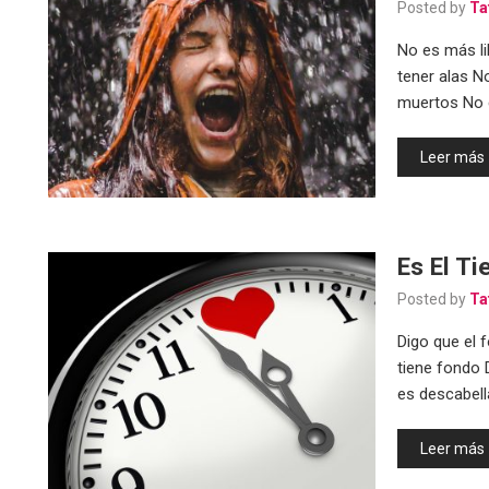
Posted by
Ta
No es más li
tener alas N
muertos No
Leer más
Es El T
Posted by
Ta
Digo que el 
tiene fondo 
es descabell
Leer más