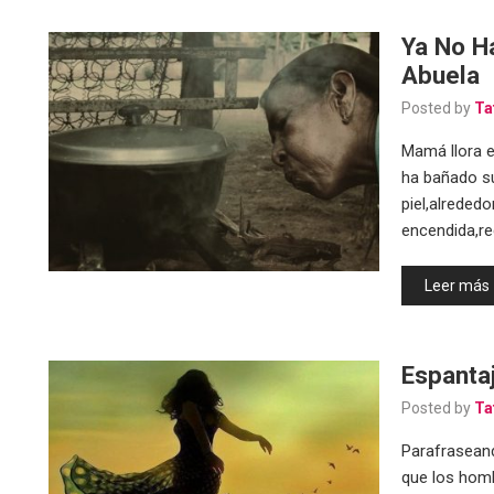
Ya No Ha
Abuela
Posted by
Ta
Mamá llora 
ha bañado su
piel,alrededo
encendida,r
Leer más
Espanta
Posted by
Ta
Parafraseand
que los homb