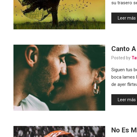
su trasero s
Leer más
Canto A
Posted by
Ta
Siguen tus b
boca lames l
de ayer flirt
Leer más
No Es M