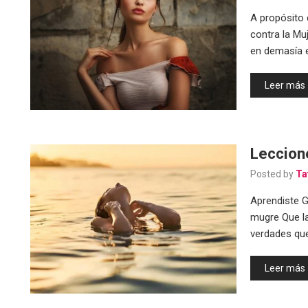
A propósito d
contra la Muj
en demasía 
Leer más
Leccion
Posted by
Ta
Aprendiste G
mugre Que la
verdades qu
Leer más