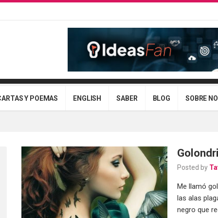
CARTAS Y POEMAS
ENGLISH
SABER
BLOG
SOBRE N
Golondr
Posted by
Ta
Me llamó gol
las alas pla
negro que re