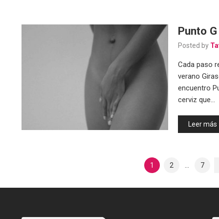
Punto G
Posted by
Ta
Cada paso r
verano Giras
encuentro Pu
cerviz que…
Leer más
Paginación
1
2
…
7
De
Entradas