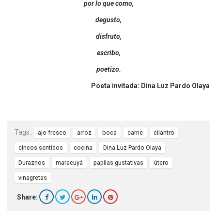
por lo que como,
degusto,
disfruto,
escribo,
poetizo.
Poeta invitada: Dina Luz Pardo Olaya
Tags :
ajo fresco
arroz
boca
carne
cilantro
cincos sentidos
cocina
Dina Luz Pardo Olaya
Duraznos
maracuyá
papilas gustativas
útero
vinagretas
Share: