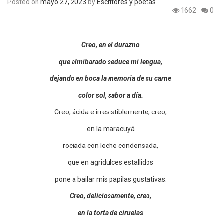
Posted on
mayo 27, 2023
by
Escritores y poetas
1662
0
Creo, en el durazno
que almibarado seduce mi lengua,
dejando en boca la memoria de su carne
color sol, sabor a día.
Creo, ácida e irresistiblemente, creo,
en la maracuyá
rociada con leche condensada,
que en agridulces estallidos
pone a bailar mis papilas gustativas.
Creo, deliciosamente, creo,
en la torta de ciruelas