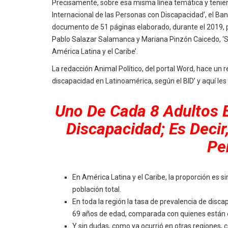
Precisamente, sobre esa misma línea temática y tenie
Internacional de las Personas con Discapacidad’, el Ba
documento de 51 páginas elaborado, durante el 2019, p
Pablo Salazar Salamanca y Mariana Pinzón Caicedo, ‘S
América Latina y el Caribe’.
La redacción Animal Político, del portal Word, hace un re
discapacidad en Latinoamérica, según el BID’ y aquí l
Uno De Cada 8 Adultos 
Discapacidad; Es Deci
Pe
En América Latina y el Caribe, la proporción es s
población total.
En toda la región la tasa de prevalencia de disca
69 años de edad, comparada con quienes están e
Y sin dudas, como ya ocurrió en otras regiones,