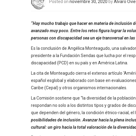
Posted on
noviembre 30, 2020
by
Álvaro Ovi
“Hay mucho trabajo que hacer en materia de inclusión 
avanzado muy poco. Entre los retos figura lograr la volun
personas con discapacidad sea un eje transversal en las 
Es la conclusión de Angélica Monteagudo, una salvador
presidente a la Fundación Sendas que lucha por el resp
discapacidad (PCD) en su país y en América Latina.
La cita de Monteagudo cierra el extenso artículo ‘Améric
español esglobal y elaborado con base en evaluaciones
Caribe (Cepal) y otros organismos internacionales.
La Comisión sostiene que “la diversidad de la poblaci
respondan no solo a los distintos tipos y grados de dis
que dependen del género, la condición étnico-racial, el 
posibilidades de inclusión. Avanzar hacia la plena incl
cultural: un giro hacia la total valoración de la diversi