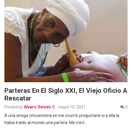
Parteras En El Siglo XXI, El Viejo Oficio A
Rescatar
Posted by
Álvaro Oviedo C
-
mayo 10, 2021
0
A una amiga cincuentona se me ocurrió preguntarle si a ella la
había traído al mundo una partera. Me miró…