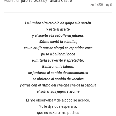
Posted on
julio 16, 2022
by
Tatiana Castro
1458
0
La lumbre alta recibió de golpe a la sartén
y ésta al aceite
y el aceite a la cebolla en juliana.
¡Cómo cantó la cebolla!,
en un crujir que se alargó en repetidas eses
puso a bailar mi boca
e imitarla suavecito y apretadito.
Bailaron mis labios,
se juntaron al sonido de consonantes
se abrieron al sonido de vocales
y otras con el ritmo del cha cha chá de la cebolla
al soltar sus jugos y aroma
Él me observaba y de a poco se acercó.
Yo le dije que esperara,
que no rozara mis pechos