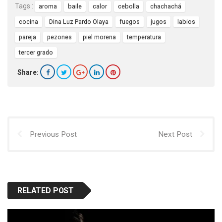
Tags :
aroma
baile
calor
cebolla
chachachá
cocina
Dina Luz Pardo Olaya
fuegos
jugos
labios
pareja
pezones
piel morena
temperatura
tercer grado
Share:
Previous Post
Next Post
RELATED POST