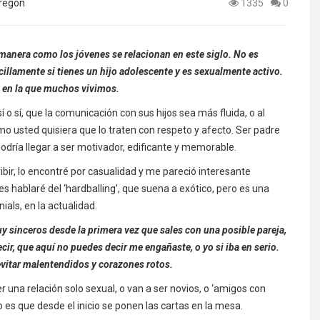
regón
1335
0
manera como los jóvenes se relacionan en este siglo. No es
cillamente si tienes un hijo adolescente y es sexualmente activo.
 en la que muchos vivimos.
í o sí, que la comunicación con sus hijos sea más fluida, o al
o usted quisiera que lo traten con respeto y afecto. Ser padre
dría llegar a ser motivador, edificante y memorable.
ibir, lo encontré por casualidad y me pareció interesante
s hablaré del ‘hardballing’, que suena a exótico, pero es una
ials, en la actualidad.
y sinceros desde la primera vez que sales con una posible pareja,
cir, que aquí no puedes decir me engañaste, o yo si iba en serio.
 evitar malentendidos y corazones rotos.
r una relación solo sexual, o van a ser novios, o ‘amigos con
vo es que desde el inicio se ponen las cartas en la mesa.