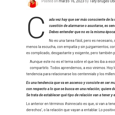
Posted on
marzo 16, 2023
by
Taty Brugés Ob
C
ada vez hay que ser más consciente de la 
cuestión de alarmarse o asustarse, es sen
Debes entender que no es la misma época
No es una tarea fácil, pero es necesario, s
menos la escucha, con empatía y sin juzgamientos; com
es complicado, desgastante y exigente, pero también po
Aunque este no es el tema sobre el que les iba a escr
compartirlo. Todos aprendemos, a eso vinimos. Hoy le
tendencia para relacionarse los centennials y los millenn
Es una tendencia que va en ascenso y consiste en ser mu
con respecto a lo que se busca en una relación; quiere de
Se trata de establecer qué tipo de relación van a tener y
Lo anterior en términos #sinrecato es que, si van a tene
derechos’, o la relación que vayan a entablar. Lo positi