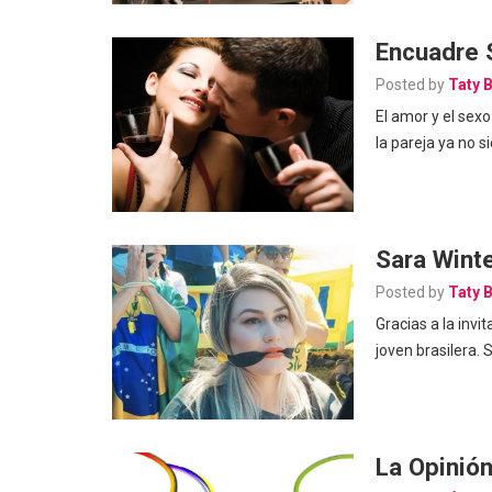
Encuadre 
Posted by
Taty 
El amor y el sex
la pareja ya no s
Sara Wint
Posted by
Taty 
Gracias a la invi
joven brasilera.
La Opinión