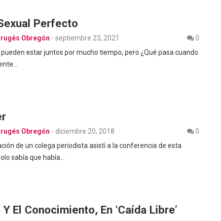
Sexual Perfecto
Brugés Obregón
-
septiembre 23, 2021
0
o pueden estar juntos por mucho tiempo, pero ¿Qué pasa cuando
iente…
er
Brugés Obregón
-
diciembre 20, 2018
0
tación de un colega periodista asistí a la conferencia de esta
 Solo sabía que había…
 Y El Conocimiento, En ‘caída Libre’