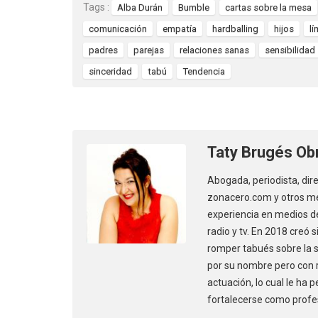
Tags :
Alba Durán
Bumble
cartas sobre la mesa
comunicación
empatía
hardballing
hijos
lí
padres
parejas
relaciones sanas
sensibilidad
sinceridad
tabú
Tendencia
Taty Brugés Ob
Abogada, periodista, dir
zonacero.com y otros me
experiencia en medios de
radio y tv. En 2018 creó
romper tabués sobre la se
por su nombre pero con 
actuación, lo cual le ha 
fortalecerse como profe