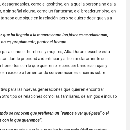
, desagradables, como el goshting, en la que la persona no da la
ón, o sin señal alguna, como un fantasma; o el breadcrumbing, en
ta sepa que sigue en la relación, pero no quiere decir que va a
ez que ha llegado a la manera como los jóvenes se relacionan,
 no es, propiamente, perder el tiempo.
n para conocer hombres y mujeres, Alba Durán describe esta
án dando prioridad a identificar y articular claramente sus
r honestos con lo que quieren o reconocer banderas rojas y
e en exceso o fomentando conversaciones sinceras sobre
tivo para las nuevas generaciones que quieren encontrar
 otro tipo de relaciones como las familiares, de amigos e incluso
uando se conocen que prefieren un “vamos a ver qué pasa” o el
ros con lo que queremos”.
ar una pareja y por lo que se ha hecho más fácil encontrar