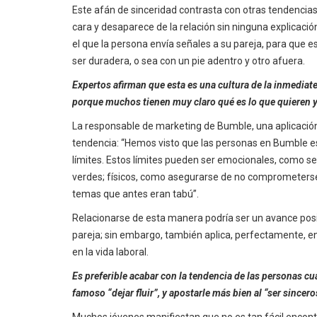
Este afán de sinceridad contrasta con otras tendencias
cara y desaparece de la relación sin ninguna explicaci
el que la persona envía señales a su pareja, para que es
ser duradera, o sea con un pie adentro y otro afuera.
Expertos afirman que esta es una cultura de la inmediat
porque muchos tienen muy claro qué es lo que quieren y
La responsable de marketing de Bumble, una aplicació
tendencia: “Hemos visto que las personas en Bumble est
límites. Estos límites pueden ser emocionales, como se
verdes; físicos, como asegurarse de no comprometers
temas que antes eran tabú”.
Relacionarse de esta manera podría ser un avance posi
pareja; sin embargo, también aplica, perfectamente, en
en la vida laboral.
Es preferible acabar con la tendencia de las personas c
famoso “dejar fluir”, y apostarle más bien al “ser since
Muchos jóvenes manifiestan que no es tan fácil encontr