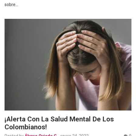
sobre…
¡Alerta Con La Salud Mental De Los
Colombianos!
Posted by
Álvaro Oviedo C
-
enero 24, 2022
0