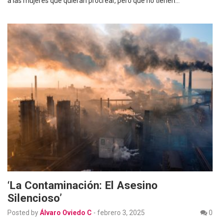
a las mujeres que quieran procrear, pero que no tienen…
‘La Contaminación: El Asesino
Silencioso’
Posted by
Álvaro Oviedo C
-
febrero 3, 2025
0