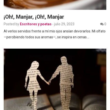
¡Oh!, Manjar, ¡oh!, Manjar
Posted by
Escritores y poetas
-
julio 29, 2023
0
Al verlos servidos frente a mí mis ojos ansían devorarlos. Mi olfato
—percibiendo todos sus aromas—, se inspira en cenas…