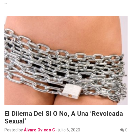
…
El Dilema Del Sí O No, A Una ‘revolcada
Sexual’
Posted by
Álvaro Oviedo C
-
julio 6, 2020
0