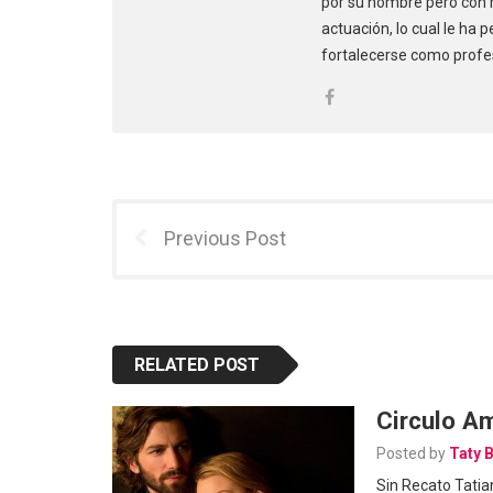
por su nombre pero con 
actuación, lo cual le ha 
fortalecerse como profe
Previous Post
RELATED POST
Circulo A
Posted by
Taty 
Sin Recato Tati