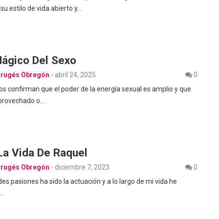
u estilo de vida abierto y…
Mágico Del Sexo
Brugés Obregón
-
abril 24, 2025
0
s confirman que el poder de la energía sexual es amplio y que
aprovechado o…
La Vida De Raquel
Brugés Obregón
-
diciembre 7, 2023
0
es pasiones ha sido la actuación y a lo largo de mi vida he
a…