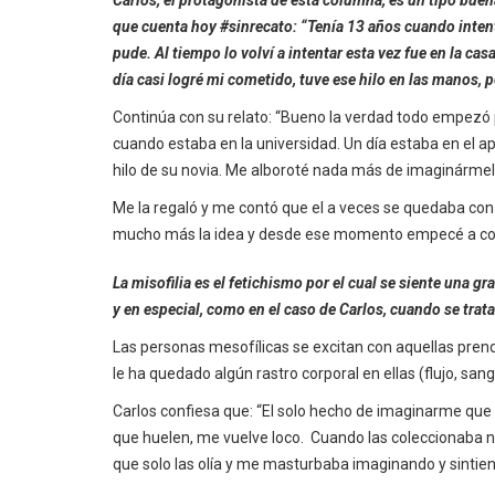
que cuenta hoy #sinrecato: “Tenía 13 años cuando inten
pude. Al tiempo lo volví a intentar esta vez fue en la c
día casi logré mi cometido, tuve ese hilo en las manos, p
Continúa con su relato: “Bueno la verdad todo empezó 
cuando estaba en la universidad. Un día estaba en el a
hilo de su novia. Me alboroté nada más de imaginármel
Me la regaló y me contó que el a veces se quedaba con
mucho más la idea y desde ese momento empecé a cole
La misofilia es el fetichismo por el cual se siente una gr
y en especial, como en el caso de Carlos, cuando se trata
Las personas mesofílicas se excitan con aquellas pre
le ha quedado algún rastro corporal en ellas (flujo, sa
Carlos confiesa que: “El solo hecho de imaginarme que
que huelen, me vuelve loco. Cuando las coleccionaba 
que solo las olía y me masturbaba imaginando y sintie