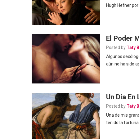
Hugh Hefner por s
El Poder 
Posted by
Taty 
Algunos sexólogo
aún no ha sido 
Un Día En 
Posted by
Taty 
Una de mis grand
tenido la fortun