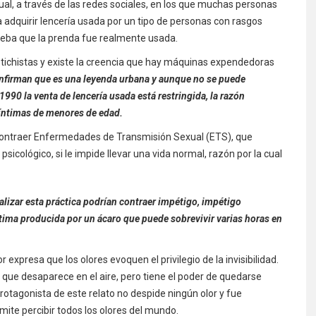
al, a través de las redes sociales, en los que muchas personas
adquirir lencería usada por un tipo de personas con rasgos
ueba que la prenda fue realmente usada.
tichistas y existe la creencia que hay máquinas expendedoras
nfirman que es una leyenda urbana y aunque no se puede
e 1990 la venta de lencería usada está restringida, la razón
 íntimas de menores de edad.
contraer Enfermedades de Transmisión Sexual (ETS), que
 psicológico, si le impide llevar una vida normal, razón por la cual
lizar esta práctica podrían contraer impétigo, impétigo
última producida por un ácaro que puede sobrevivir varias horas en
r expresa que los olores evoquen el privilegio de la invisibilidad.
 que desaparece en el aire, pero tiene el poder de quedarse
rotagonista de este relato no despide ningún olor y fue
rmite percibir todos los olores del mundo.