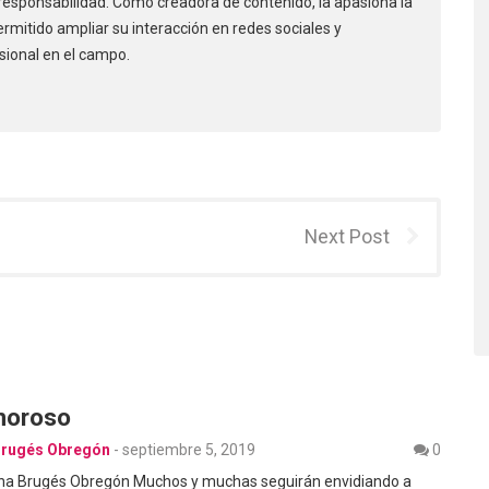
responsabilidad. Como creadora de contenido, la apasiona la
permitido ampliar su interacción en redes sociales y
sional en el campo.
Next Post
moroso
Brugés Obregón
-
septiembre 5, 2019
0
ana Brugés Obregón Muchos y muchas seguirán envidiando a