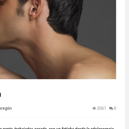
n
bregón
2061
0
a gente, trabajador, casado, con un fetiche desde la adolescencia