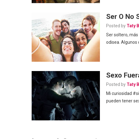
Ser O No S
Posted by
Taty 
Ser soltero, más 
odisea. Algunos 
Sexo Fuer
Posted by
Taty 
Mi curiosidad #s
pueden tener se