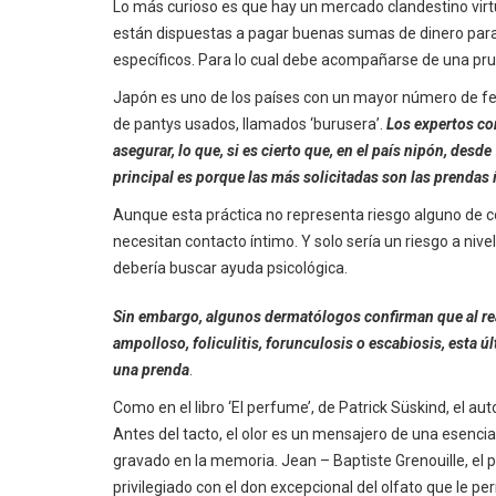
Lo más curioso es que hay un mercado clandestino virtu
están dispuestas a pagar buenas sumas de dinero para 
específicos. Para lo cual debe acompañarse de una pr
Japón es uno de los países con un mayor número de fe
de pantys usados, llamados ‘burusera’.
Los expertos co
asegurar, lo que, si es cierto que, en el país nipón, desd
principal es porque las más solicitadas son las prendas
Aunque esta práctica no representa riesgo alguno de 
necesitan contacto íntimo. Y solo sería un riesgo a nivel
debería buscar ayuda psicológica.
Sin embargo, algunos dermatólogos confirman que al rea
ampolloso, foliculitis, forunculosis o escabiosis, esta 
una prenda
.
Como en el libro ‘El perfume’, de Patrick Süskind, el auto
Antes del tacto, el olor es un mensajero de una esencia
gravado en la memoria. Jean – Baptiste Grenouille, el p
privilegiado con el don excepcional del olfato que le pe