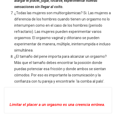
alargar el placer, jugar, tocarse, experimentar nuevas
sensaciones sin llegar al coito.
¿Todas las mujeres son multiorgásmicas? Si. Las mujeres a
diferencia de los hombres cuando tienen un orgasmo no lo
interrumpen como en el caso de los hombres (periodo
refractario). Las mujeres pueden experimentar varios
orgasmos. El orgasmo vaginal y clitoriano se pueden
experimentar de manera, múltiple, ininterrumpida e incluso
simultánea.
¿El tamaño del pene importa para alcanzar un orgasmo?
Más que el tamaño debes encontrar la posición donde
puedas potenciar esa fricción y donde ambos se sientan
cómodos. Por eso es importante la comunicación y la
confianza con tu pareja y encontrarle ´la comba al palo’.
Limitar el placer a un orgasmo es una creencia errónea.