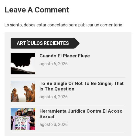
Leave A Comment
Lo siento, debes estar
conectado
para publicar un comentario.
ARTÍCULOS RECIENTES
Cuando El Placer Fluye
agosto 6, 2026
To Be Single Or Not To Be Single, That
Is The Question
agosto 4, 2026
Herramienta Jurídica Contra El Acoso
Sexual
agosto 3, 2026