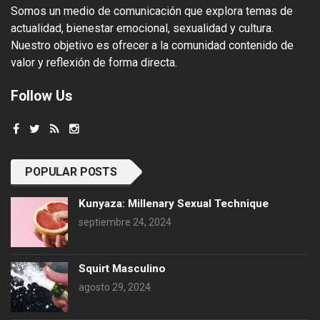
Somos un medio de comunicación que explora temas de
actualidad, bienestar emocional, sexualidad y cultura.
Nuestro objetivo es ofrecer a la comunidad contenido de
valor y reflexión de forma directa.
Follow Us
POPULAR POSTS
Kunyaza: Millenary Sexual Technique
septiembre 24, 2024
Squirt Masculino
agosto 29, 2024