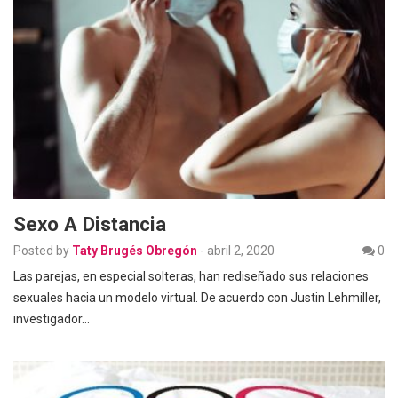
Sexo A Distancia
Posted by
Taty Brugés Obregón
-
abril 2, 2020
0
Las parejas, en especial solteras, han rediseñado sus relaciones
sexuales hacia un modelo virtual. De acuerdo con Justin Lehmiller,
investigador…