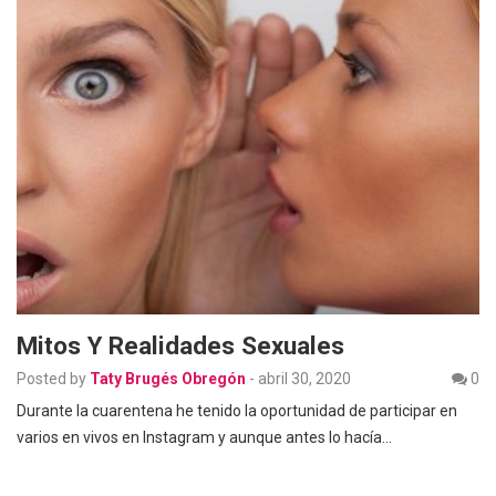
Mitos Y Realidades Sexuales
Posted by
Taty Brugés Obregón
-
abril 30, 2020
0
Durante la cuarentena he tenido la oportunidad de participar en
varios en vivos en Instagram y aunque antes lo hacía…