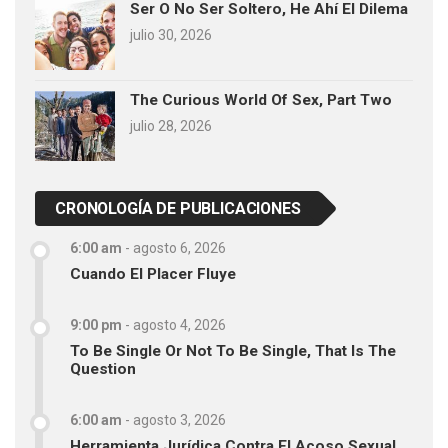
Ser O No Ser Soltero, He Ahí El Dilema
julio 30, 2026
The Curious World Of Sex, Part Two
julio 28, 2026
CRONOLOGÍA DE PUBLICACIONES
6:00 am
-
agosto 6, 2026
Cuando El Placer Fluye
9:00 pm
-
agosto 4, 2026
To Be Single Or Not To Be Single, That Is The
Question
6:00 am
-
agosto 3, 2026
Herramienta Jurídica Contra El Acoso Sexual