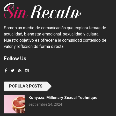
Somos un medio de comunicación que explora temas de
actualidad, bienestar emocional, sexualidad y cultura.
Nuestro objetivo es ofrecer a la comunidad contenido de
valor y reflexión de forma directa.
Follow Us
POPULAR POSTS
Kunyaza: Millenary Sexual Technique
septiembre 24, 2024